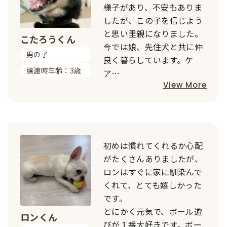
様子があり、不安もありま
したが、この子を信じよう
と思い里親になりました。
こたろうくん
今では娘、先住犬と共に仲
男の子
良く暮らしています。ケ
譲渡時年齢：3歳
ア…
View More
初めは慣れてくれるか心配
がたくさんありましたが、
ロンはすぐに家に馴染んで
くれて、とても嬉しかった
です。
とにかく元気で、ボール遊
ロンくん
びが１番大好きです。ボー